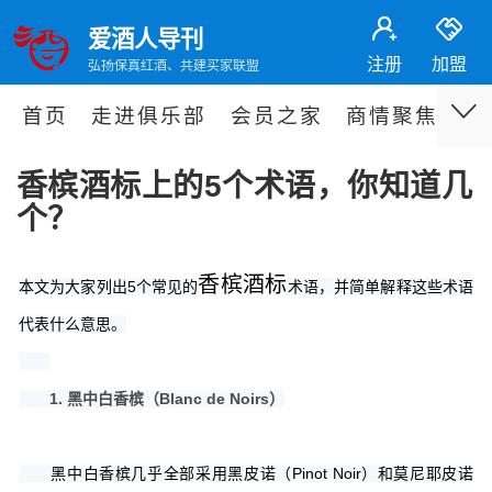
爱酒人导刊
注册
加盟
弘扬保真红酒、共建买家联盟
首页
走进俱乐部
会员之家
商情聚焦
专
香槟酒标上的5个术语，你知道几
个？
香槟酒标
本文为大家列出5个常见的
术语，并简单解释这些术语
代表什么意思。
1. 黑中白香槟（Blanc de Noirs）
黑中白香槟几乎全部采用黑皮诺（Pinot Noir）和莫尼耶皮诺