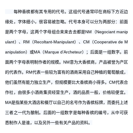
每种香槟都有其专用的代号。这组代号通常印在商标下方近边
缘处，字体细小，很容易被忽略。代号本身可以分为两部分：前面
是两个字母，这两个字母组合来来去去都是NM（Negociant manip
ulant）、RM（Recoltant-Manipulant）、CM（Cooperative de M
anipulation）或MA（Marque d’Archeteur）；后面是一组数字。前
面两个字母表明制作者的规模。NM意为大香槟商，产品被誉为产区
的代表作。RM代表一些较为富有的酒商采用自己种植的葡萄酿成，
他们虽然有能力独立生产，但规模要比大香槟商小得多。CM代表合
作社，由很多小酒商集资经营生产，酒的品质一般，价格较便宜。
MA是指某些大酒店和餐厅以自己的名号作为香槟标牌，而委托上述
三者之一代为酿制。后面的一组数字是每种香槟的编号，从中可获
悉制作人是谁，以及另外一些有关产品的资料。