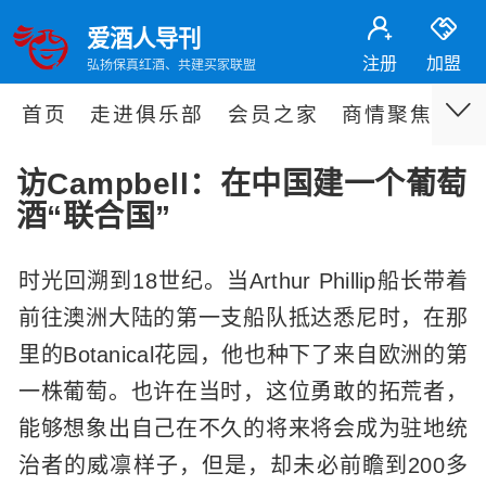
爱酒人导刊
注册
加盟
弘扬保真红酒、共建买家联盟
首页
走进俱乐部
会员之家
商情聚焦
专
访Campbell：在中国建一个葡萄
酒“联合国”
时光回溯到18世纪。当Arthur Phillip船长带着
前往澳洲大陆的第一支船队抵达悉尼时，在那
里的Botanical花园，他也种下了来自欧洲的第
一株葡萄。也许在当时，这位勇敢的拓荒者，
能够想象出自己在不久的将来将会成为驻地统
治者的威凛样子，但是，却未必前瞻到200多