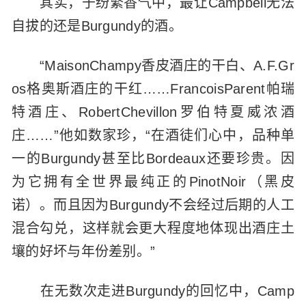
其实，于纷繁香气中，最让Campbell无法
自拔的还是Burgundy的酒。
“MaisonChampy香皮酒庄的干白、A.F.Gr
os格奥斯酒庄的干红……FrancoisParent帕瑞
特酒庄、RobertChevillon罗伯特夏威浓酒
庄……”他如数家珍，“在酒徒们心中，品种单
一的Burgundy甚至比Bordeaux还要珍贵。因
为它拥有全世界最纯正的PinotNoir（黑皮
诺）。而且因为Burgundy不会经过后期的人工
混合勾兑，这样就会更大程度地体现出酒庄土
壤的好坏与年份差别。”
在无数次走进Burgundy的回忆中，Camp