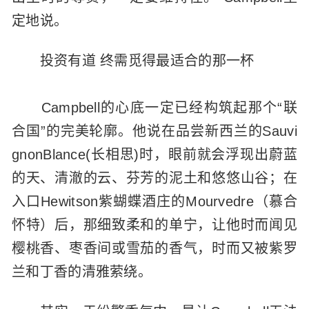
定地说。
投资有道 终需觅得最适合的那一杯
Campbell的心底一定已经构筑起那个“联
合国”的完美轮廓。他说在品尝新西兰的Sauvi
gnonBlance(长相思)时，眼前就会浮现出蔚蓝
的天、清澈的云、芬芳的泥土和悠悠山谷；在
入口Hewitson紫蝴蝶酒庄的Mourvedre（慕合
怀特）后，那细致柔和的单宁，让他时而闻见
樱桃香、枣香间或雪茄的香气，时而又被紫罗
兰和丁香的清雅萦绕。