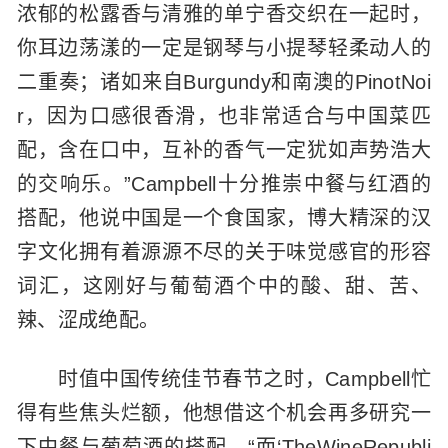
浓郁的松露香与清雅的单宁香交织在一起时，
你耳边荡漾的一定是钢琴与小提琴轻柔动人的
二重奏；诸如来自Burgundy和南澳的PinotNoi
r，因为口感很香滑，也非常适合与中国菜匹
配，含在口中，互补的香气一定犹如声势浩大
的交响乐。”Campbell十分推崇中餐与红酒的
搭配，他说中国是一个食国家，博大精深的汉
字文化拥有着源源不尽的关于味觉感官的形容
词汇，这刚好与葡萄酒个中的酸、甜、苦、
辣、涩成绝配。
时值中国传统佳节春节之时，Campbell忙
得有些焦头烂额，他想借这个机会再多研究一
下中餐与葡萄酒的搭配。“而‘TheWineRepubli