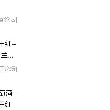
酒论坛]
红--
布兰卡
酒论坛]
萄酒--
拉干红