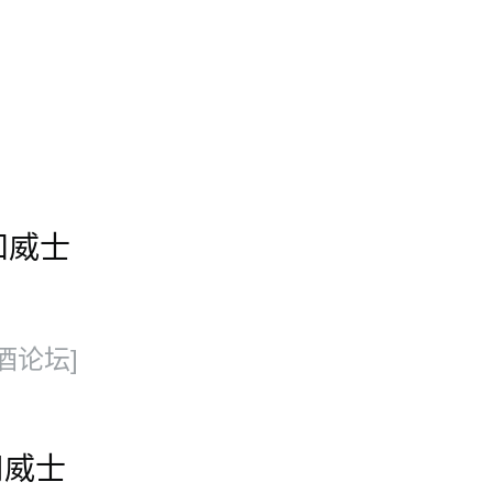
和威士
酒论坛]
用威士