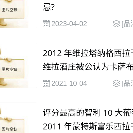
忌?
2023-04-02
[品
2012 年维拉塔纳格西拉干
维拉酒庄被公认为卡萨
山谷最好的生产商之一
2021-10-04
[品
评分最高的智利 10 大葡
2011 年蒙特斯富乐西