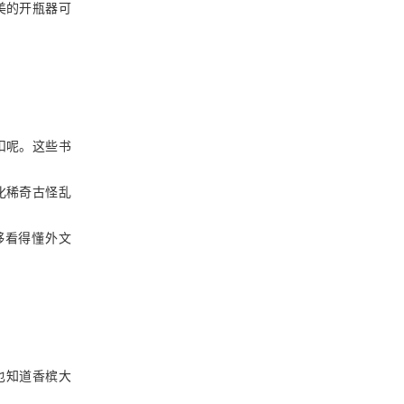
美的开瓶器可
扣呢。这些书
化稀奇古怪乱
够看得懂外文
也知道香槟大