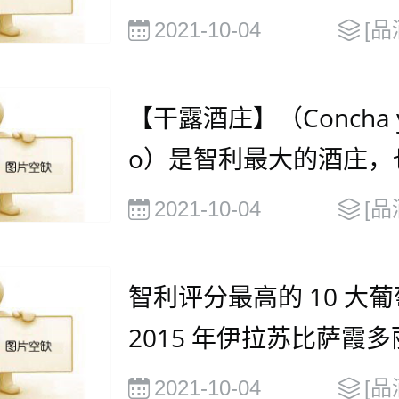
2021-10-04
[品
【干露酒庄】（Concha y
o）是智利最大的酒庄，
全球第二大最受欢迎的
2021-10-04
[品
品牌
智利评分最高的 10 大葡
2015 年伊拉苏比萨霞
2021-10-04
[品