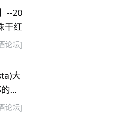
--20
珠干红
酒论坛]
ta)大
部的利
酒论坛]