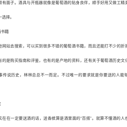
颇有面子。酒具与开瓶器就像是葡萄酒的贴身良伴，顺手好用又做工精
一选择。
酒书籍
站去搜索，可以买到很多不错的葡萄酒书籍，而且还能打不少的折
有的是购买指南和评鉴，也有的是产地的资料，还有关于葡萄酒历史文
事传说历史，林林总总不一而足。不过唯一的要求就是你要送的人能
槟
“
”
在一定要送酒的话，送香槟算是酒里面的
百搭
。就算不懂酒的人