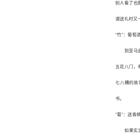
别人看了也
谓送礼时又
“
”
竹
：葡萄
到亚马逊网
五花八门，
七八糟的故
书。
“
”
菊
：送香
如果实实在