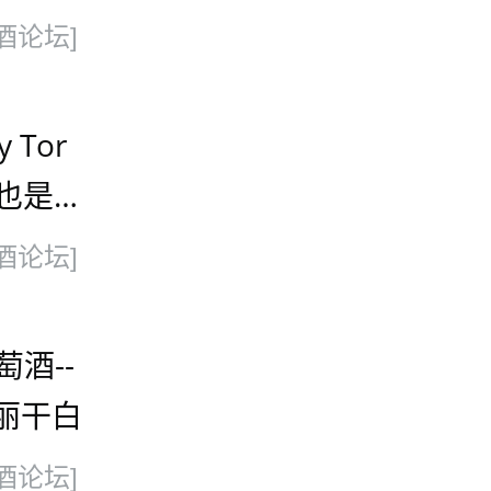
酒论坛]
 Tor
也是
葡萄酒
酒论坛]
萄酒--
多丽干白
酒论坛]