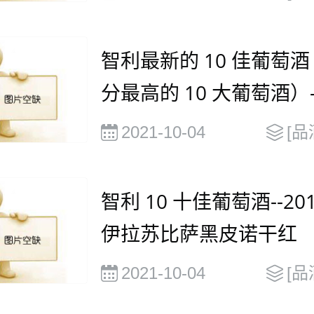
智利最新的 10 佳葡萄
分最高的 10 大葡萄酒）--
年桑雅干红
2021-10-04
[品
智利 10 十佳葡萄酒--201
伊拉苏比萨黑皮诺干红
2021-10-04
[品