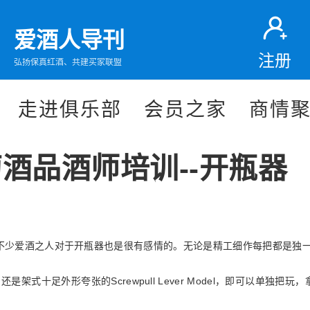
爱酒人导刊
注册
弘扬保真红酒、共建买家联盟
走进俱乐部
会员之家
商情
酒品酒师培训--开瓶器
不少爱酒之人对于开瓶器也是很有感情的。无论是精工细作每把都是独
Screwpull Lever Model
，还是架式十足外形夸张的
，即可以单独把玩，