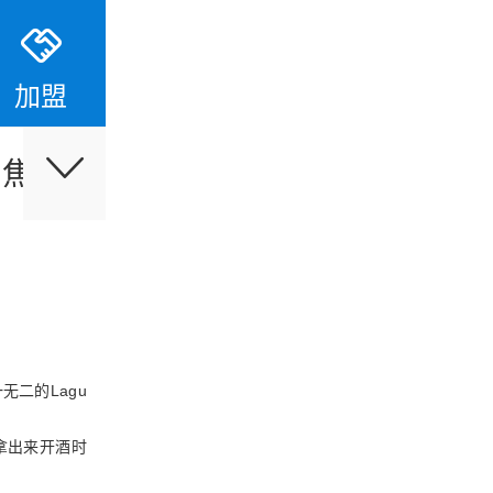
加盟
聚焦
专题研究
策划空间
红酒
Lagu
一无二的
拿出来开酒时