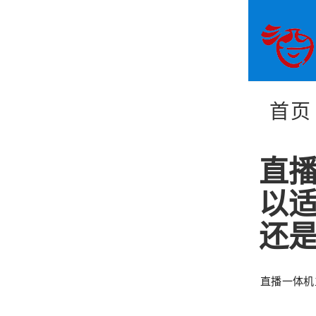
首页
直
以
还
直播一体机